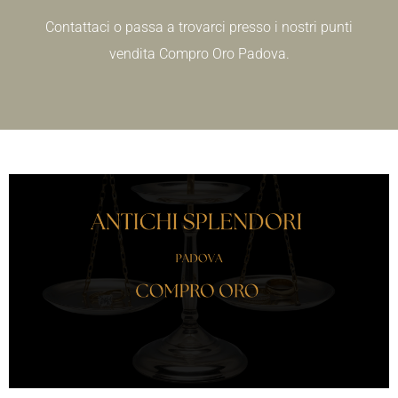
Contattaci o passa a trovarci presso i nostri punti
vendita Compro Oro Padova.